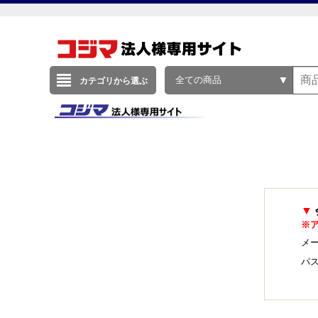
全ての商品
カテゴリから選ぶ
▼
※
メー
パ