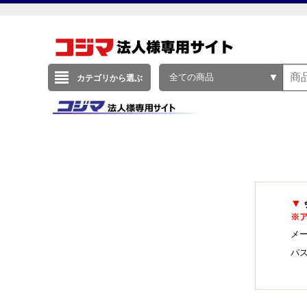
全ての商品
カテゴリから選ぶ
▼
※
メー
パ