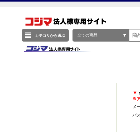
全ての商品
カテゴリから選ぶ
▼
※
メー
パ