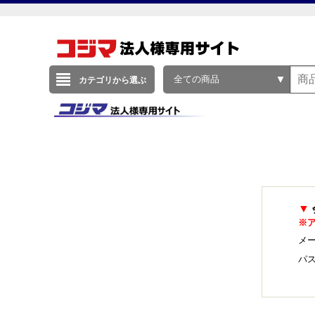
全ての商品
カテゴリから選ぶ
▼
※
メー
パ