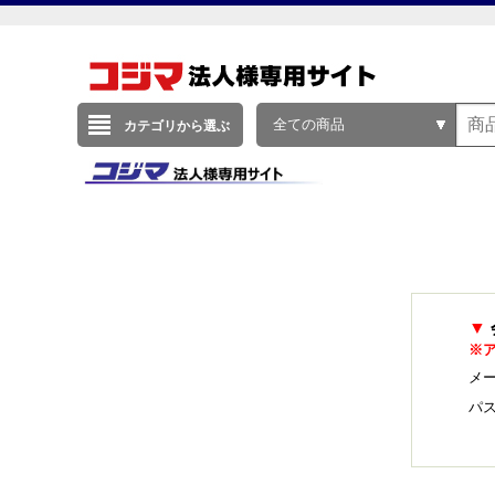
全ての商品
カテゴリから選ぶ
▼
※
メー
パ