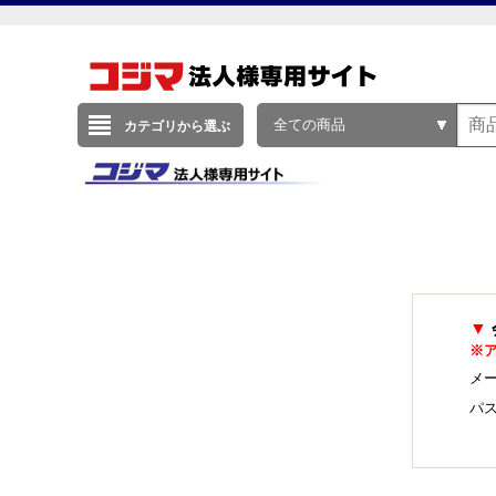
全ての商品
カテゴリから選ぶ
▼
※
メー
パ