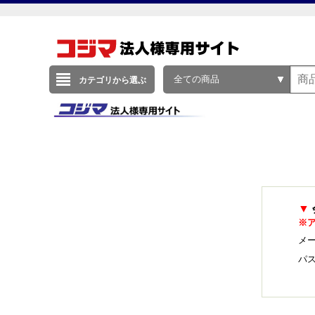
全ての商品
カテゴリから選ぶ
▼
※
メー
パ