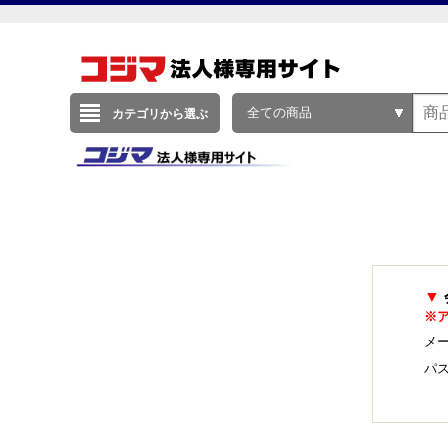
全ての商品
カテゴリから選ぶ
▼
※
メー
パ