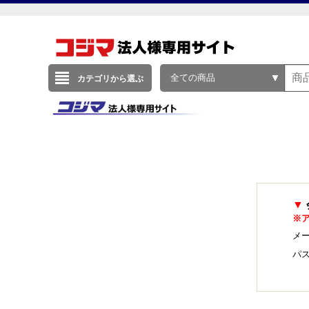
全ての商品
カテゴリから選ぶ
▼
※
メー
パ