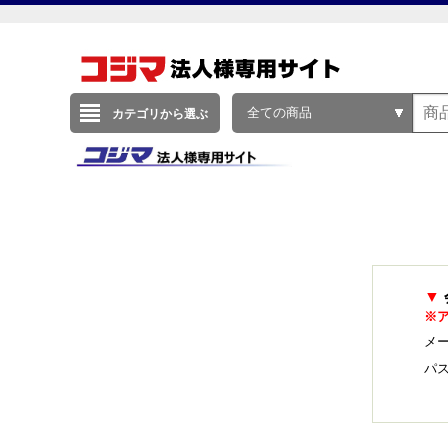
全ての商品
カテゴリから選ぶ
▼
※
メー
パ