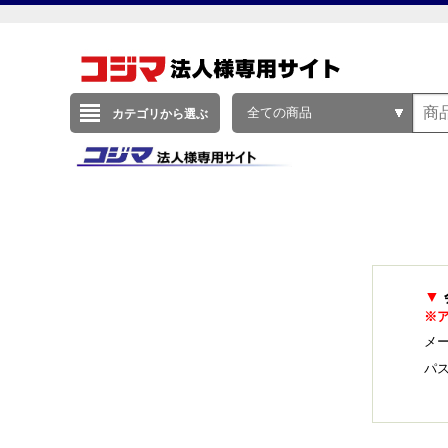
全ての商品
カテゴリから選ぶ
▼
※
メー
パ