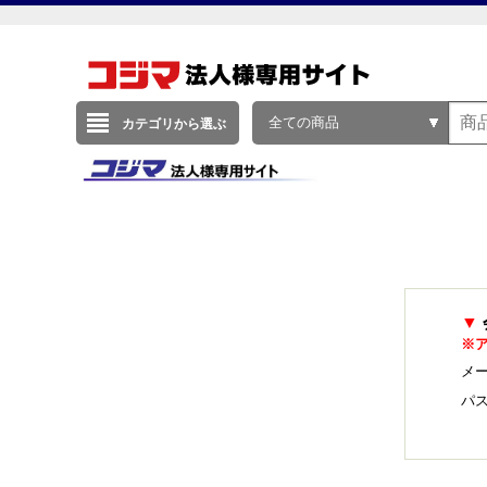
全ての商品
カテゴリから選ぶ
▼
※
メー
パ