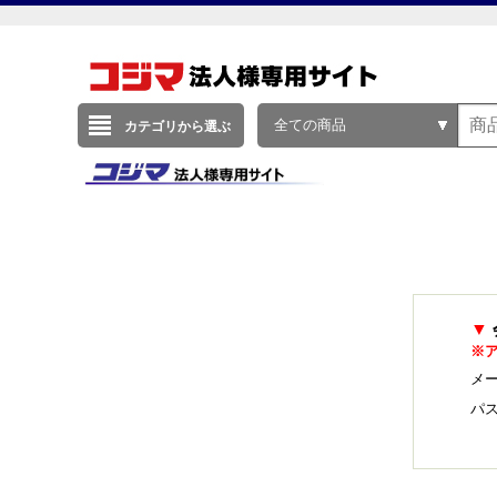
全ての商品
カテゴリから選ぶ
▼
※
メー
パ