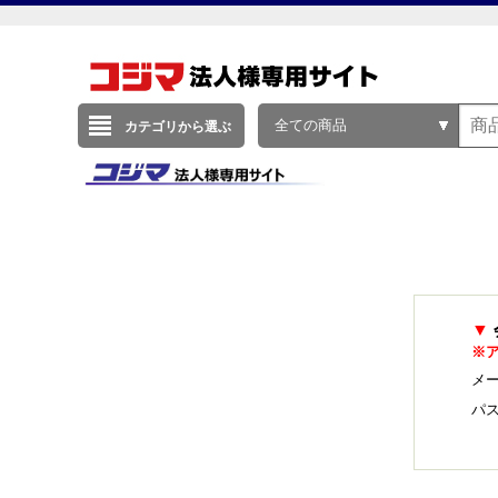
全ての商品
カテゴリから選ぶ
▼
※
メー
パ