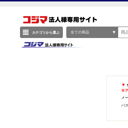
全ての商品
カテゴリから選ぶ
▼
※
メー
パ