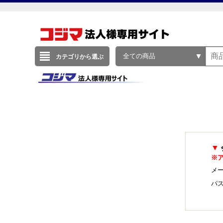
全ての商品
カテゴリから選ぶ
▼
※
メー
パ