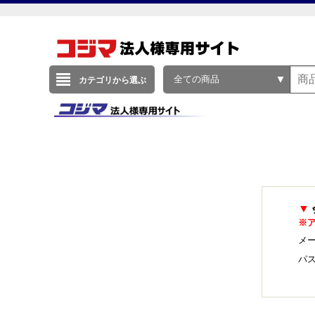
全ての商品
カテゴリから選ぶ
▼
※
メー
パ