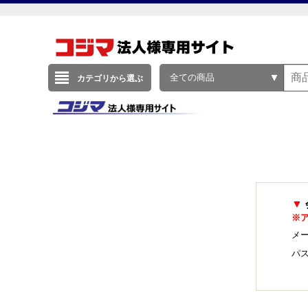
全ての商品
カテゴリから選ぶ
▼
※
メー
パ