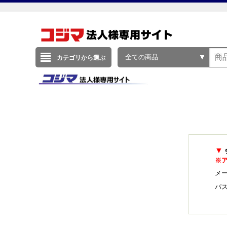
全ての商品
カテゴリから選ぶ
▼
※
メー
パ