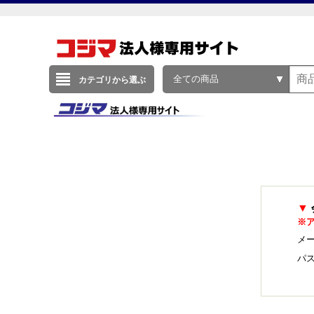
全ての商品
カテゴリから選ぶ
▼
※
メー
パ