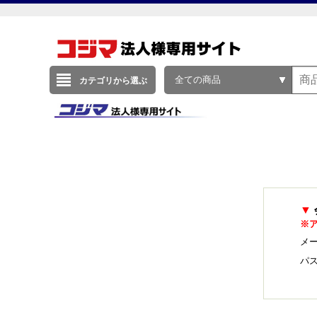
全ての商品
カテゴリから選ぶ
▼
※
メー
パ