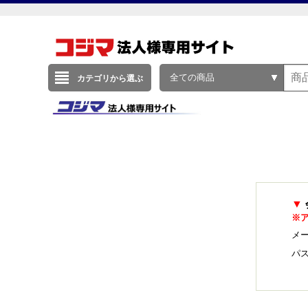
全ての商品
カテゴリから選ぶ
▼
※
メー
パ