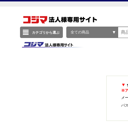
全ての商品
カテゴリから選ぶ
▼
※
メー
パ