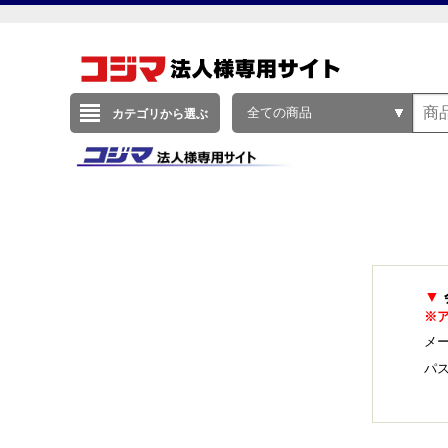
全ての商品
カテゴリから選ぶ
▼
※
メー
パ