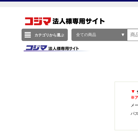
全ての商品
カテゴリから選ぶ
▼
※
メー
パ