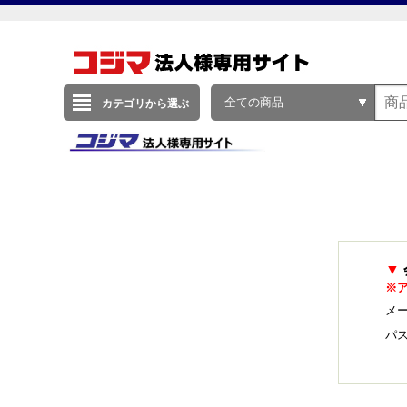
全ての商品
カテゴリから選ぶ
▼
※
メー
パ