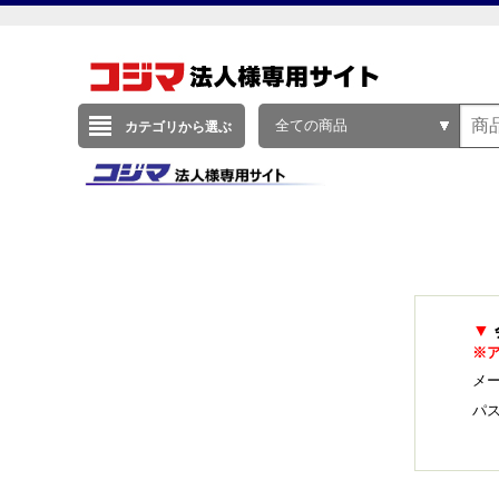
全ての商品
カテゴリから選ぶ
▼
※
メー
パ