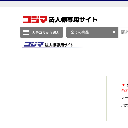
全ての商品
カテゴリから選ぶ
▼
※
メー
パ