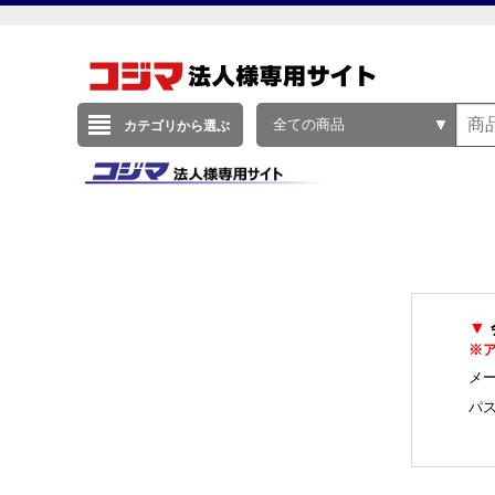
全ての商品
カテゴリから選ぶ
▼
※
メー
パ