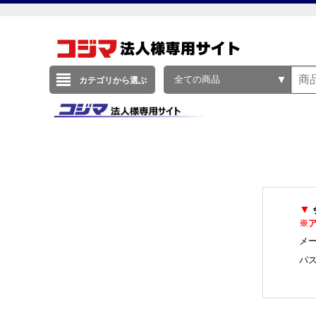
全ての商品
カテゴリから選ぶ
▼
※
メー
パ