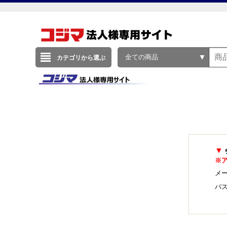
全ての商品
カテゴリから選ぶ
▼
※
メー
パ