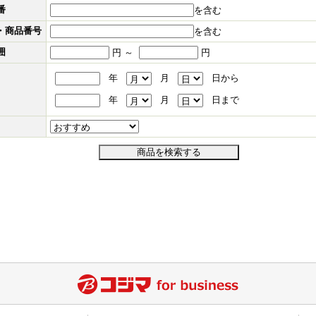
番
を含む
ド・商品番号
を含む
囲
円 ～
円
年
月
日から
年
月
日まで