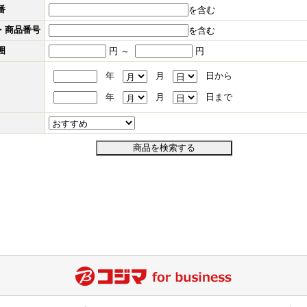
番
を含む
ド・商品番号
を含む
囲
円 ～
円
年
月
日から
年
月
日まで