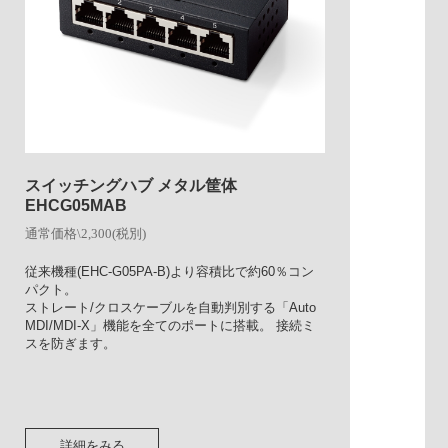
スイッチングハブ メタル筐体
EHCG05MAB
通常価格\2,300(税別)
従来機種(EHC-G05PA-B)より容積比で約60％コン
パクト。
ストレート/クロスケーブルを自動判別する「Auto
MDI/MDI-X」機能を全てのポートに搭載。 接続ミ
スを防ぎます。
詳細をみる