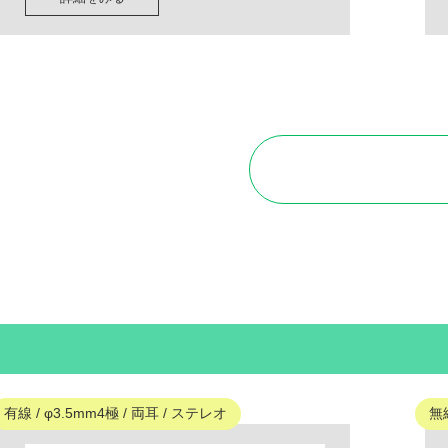
有線 / φ3.5mm4極 / 両耳 / ステレオ
無線