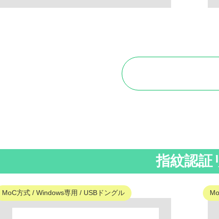
指紋認証
MoC方式 / Windows専用 / USBドングル
Mo