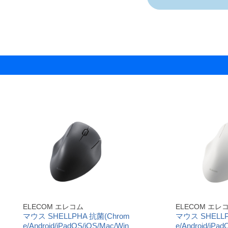
ELECOM エレコム
ELECOM エレ
マウス SHELLPHA 抗菌(Chrom
マウス SHELLP
e/Android/iPadOS/iOS/Mac/Win
e/Android/iPa