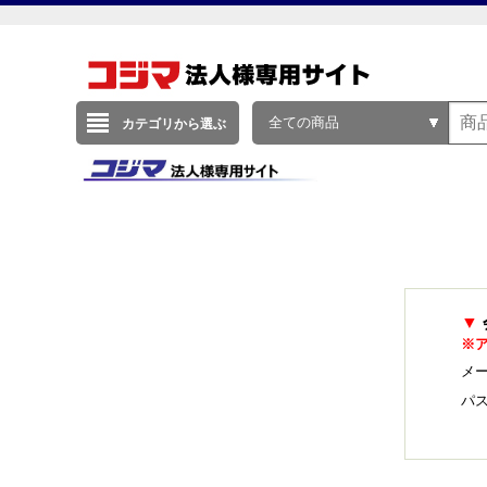
全ての商品
カテゴリから選ぶ
▼
※
メー
パ