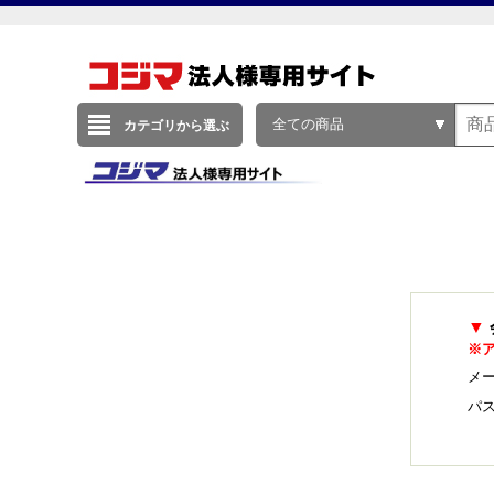
全ての商品
カテゴリから選ぶ
▼
※
メー
パ