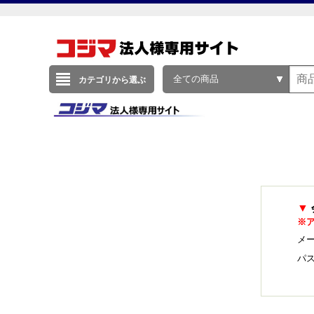
全ての商品
カテゴリから選ぶ
▼
※
メー
パ