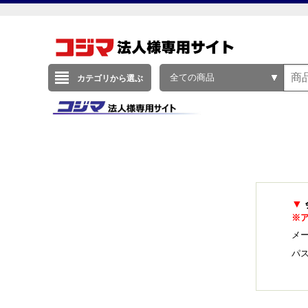
全ての商品
カテゴリから選ぶ
▼
※
メー
パ