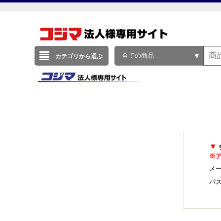
全ての商品
カテゴリから選ぶ
▼
※
メー
パ