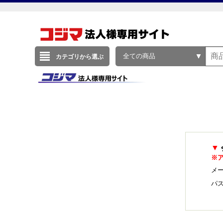
全ての商品
カテゴリから選ぶ
▼
※
メー
パ