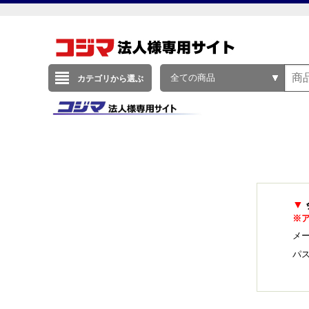
全ての商品
カテゴリから選ぶ
▼
※
メー
パ