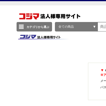
全ての商品
カテゴリから選ぶ
▼
※
メー
パ