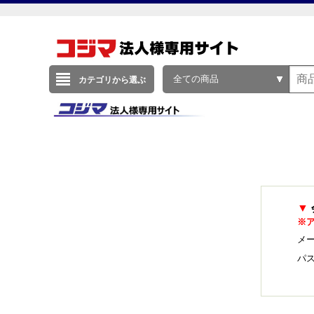
全ての商品
カテゴリから選ぶ
▼
※
メー
パ