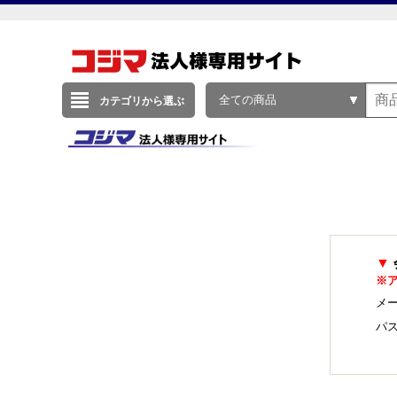
全ての商品
カテゴリから選ぶ
▼
※
メー
パ