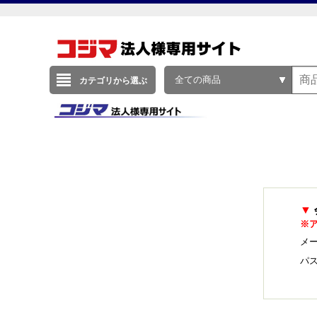
全ての商品
カテゴリから選ぶ
▼
※
メー
パ