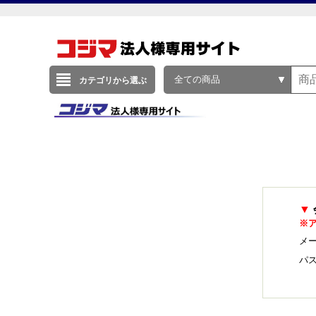
全ての商品
カテゴリから選ぶ
▼
※
メー
パ