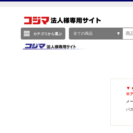
全ての商品
カテゴリから選ぶ
▼
※
メー
パ