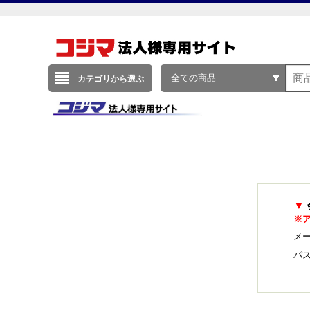
全ての商品
カテゴリから選ぶ
▼
※
メー
パ