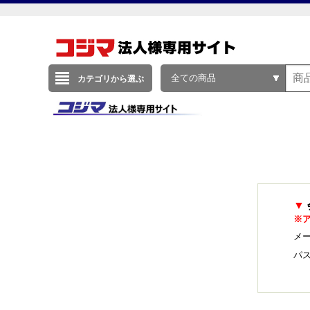
全ての商品
カテゴリから選ぶ
▼
※
メー
パ